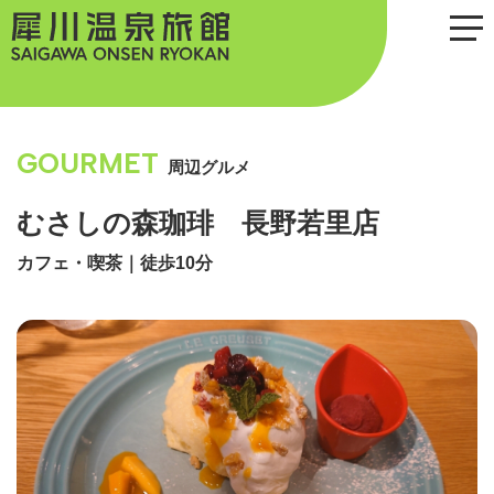
犀川温泉旅館
togg
navi
GOURMET
周辺グルメ
むさしの森珈琲 長野若里店
カフェ・喫茶
｜
徒歩10分